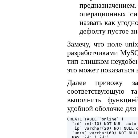
предназначением.
операционных си
назвать как угодн
дефолту пустое зн
Замечу, что поле un
разработчиками MySQ
тип слишком неудобен
это может показаться 
Далее привожу за
соответствующую т
выполнить функци
удобной оболочке дл
CREATE TABLE `online` (

  `id` int(10) NOT NULL auto_
  `ip` varchar(20) NOT NULL d
  `unix` varchar(60) NOT NULL
  KEY `id` (`id`)
