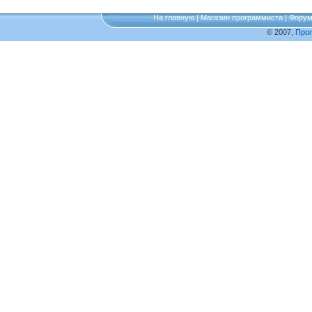
На главную
|
Магазин программиста
|
Фору
© 2007,
Про