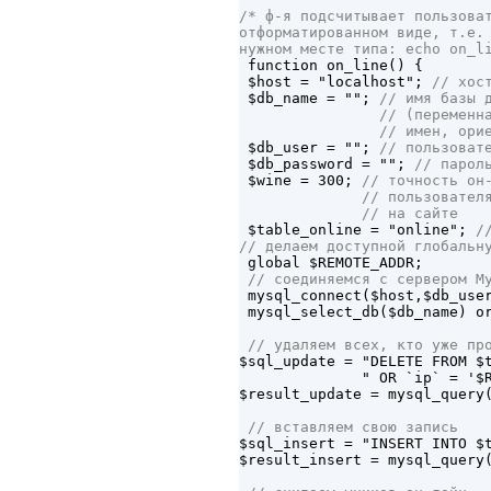
/* ф-я подсчитывает пользоват
отформатированном виде, т.е. 
нужном месте типа: echo on_l

 function on_line() {

 $host = "localhost"; 
// хос
 $db_name = ""; 
// имя базы 
                // (переменна
                // имен, ори

 $db_user = ""; 
// пользоват
 $db_password = ""; 
// парол
 $wine = 300; 
// точность он-
              // пользователя
              // на сайте

 $table_online = "online"; 
/
// делаем доступной глобальн
 // соединяемся с сервером M

 mysql_connect($host,$db_use
 mysql_select_db($db_name) or
 // удаляем всех, кто уже пр

$sql_update = "DELETE FROM $
              " OR `ip` = '$R
$result_update = mysql_query(
 // вставляем свою запись

$sql_insert = "INSERT INTO $
$result_insert = mysql_query(