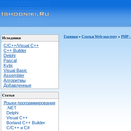
Главная
»
Статьи Web-мастеру
»
PHP -
Исходники
C/C++/Visual C++
С++ Builder
Delphi
Pascal
Kylix
Visual Basic
Assembler
Алгоритмы
Добавленные
Статьи
Языки программирования
.NET
Delphi
Visual C++
Borland C++ Builder
C/С++ и C#