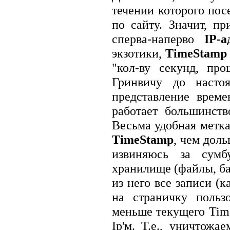
течении которого посе
по сайту. Значит, п
сперва-наперво
IP-а
экзотики,
TimeStamp
"кол-ву секунд, пр
Гринвичу до настоя
представление врем
работает большинств
Весьма удобная метка,
TimeStamp
, чем дол
извиняюсь за сумб
хранилище (файлы, ба
из него все записи (
на страничку польз
меньше текущего Time
Ip'м. Т.е., уничтож