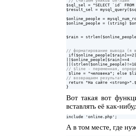
 // считаем уников он-лайн

$sql_sel = "SELECT `id` FROM 
$result_sel = mysql_query($sq
$online_people = mysql_num_r
$online_people = (string) $o
                            
$rain = strlen($online_peopl
                            
// форматирование вывода (я 

 if($online_people[$rain]==2
||$online_people[$rain]==4

// $line - переменная, опред
// возвращаем результат

 return "На сайте <strong>".
Вот такая вот функц
вставлять её как-нибу
А в том месте, где ну