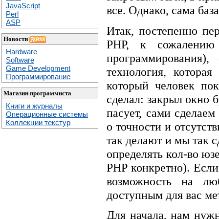
JavaScript
все. Однако, сама баз
Perl
ASP
Итак, постепенно пе
Новости
PHP, к сожалению
Hardware
программирования), 
Software
Game Development
технология, которая
Программирование
который человек пок
Магазин программиста
сделал: закрыл окно 
Книги и журналы
пасует, сами сделаем
Операционные системы
Коллекции текстур
о точности и отсутств
так делают и мы так с
определять кол-во юз
PHP конкретно). Если
возможность на лю
доступным для вас мет
Для начала, нам нуж