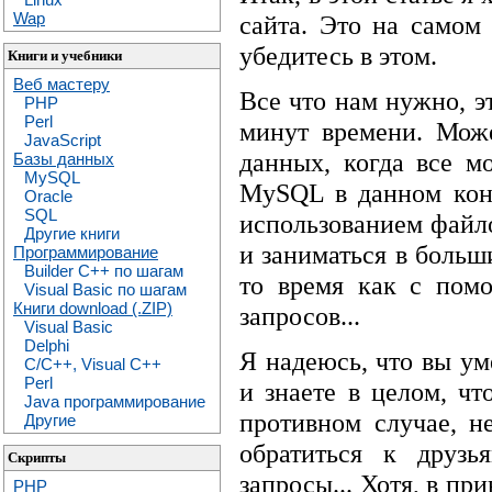
Wap
сайта. Это на самом
убедитесь в этом.
Книги и учебники
Веб мастеру
Все что нам нужно, э
PHP
Perl
минут времени. Може
JavaScript
данных, когда все м
Базы данных
MySQL
MySQL в данном конк
Oracle
SQL
использованием файло
Другие книги
и заниматься в больш
Программирование
Builder C++ по шагам
то время как с пом
Visual Basic по шагам
Книги download (.ZIP)
запросов...
Visual Basic
Delphi
Я надеюсь, что вы ум
C/C++, Visual C++
Perl
и знаете в целом, чт
Java программирование
противном случае, н
Другие
обратиться к друзь
Скрипты
запросы... Хотя, в пр
PHP