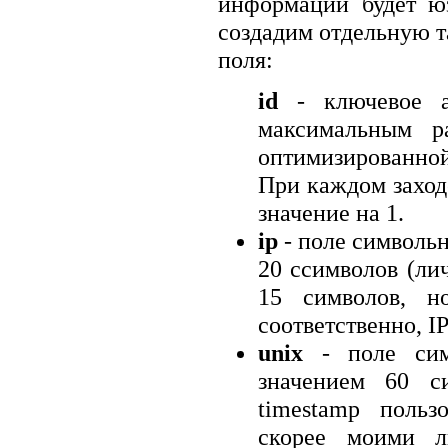
информации будет ю
создадим отдельную т
поля:
id
- ключевое а
максимальным р
оптимизированной 
При каждом заходе
значение на 1.
ip
- поле символь
20 cсимволов (ли
15 символов, н
соответственно, I
unix
- поле сим
значением 60 с
timestamp польз
скорее моими л