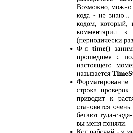
Возможно, можно 
кода - не знаю..
кодом, который, 
комментарии к 
(периодически раз 
Ф-я
time()
занима
прошедшее с по
настоящего моме
называется
TimeS
Форматирование 
строка проверок 
приводит к раст
становится очень 
бегают туда-сюда-
вы меня поняли.
Код рабочий - у м