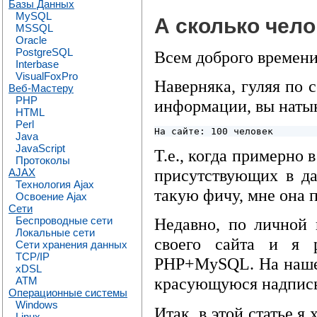
Базы Данных
MySQL
А сколько чело
MSSQL
Oracle
PostgreSQL
Всем доброго времени
Interbase
VisualFoxPro
Наверняка, гуляя по с
Веб-Мастеру
PHP
информации, вы натык
HTML
Perl
Java
JavaScript
Т.е., когда примерно 
Протоколы
присутствующих в да
AJAX
Технология Ajax
такую фичу, мне она 
Освоение Ajax
Сети
Беспроводные сети
Недавно, по личной 
Локальные сети
своего сайта и я р
Сети хранения данных
TCP/IP
PHP+MySQL. На наш
xDSL
красующуюся надпись 
ATM
Операционные системы
Windows
Итак, в этой статье я
Linux