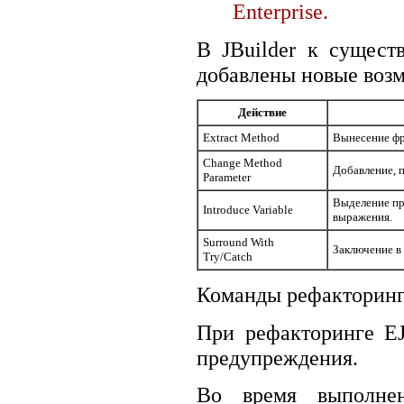
Enterprise.
В JBuilder к сущес
добавлены новые воз
Действие
Extract Method
Вынесение фр
Change Method
Добавление, 
Parameter
Выделение пр
Introduce Variable
выражения.
Surround With
Заключение в
Try/Catch
Команды рефакторинга
При рефакторинге E
предупреждения.
Во время выполнен