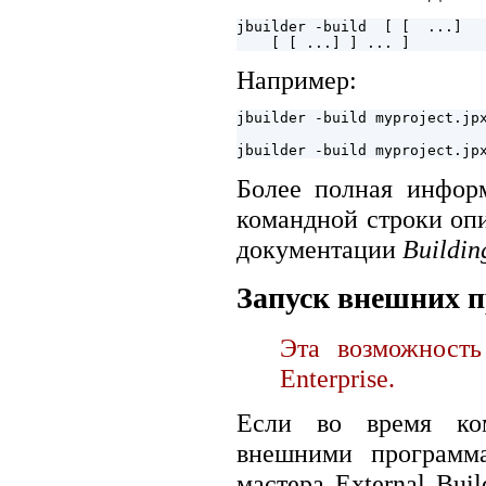
jbuilder -build 
 [ [
 ...]

    [
 [
Например:
jbuilder -build myproject.jpx
Более полная инфор
командной строки опи
документации
Buildin
Запуск внешних 
Эта возможность
Enterprise.
Если во время ком
внешними программа
мастера External Bui