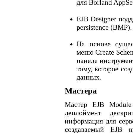
для Borland AppSer
EJB Designer подд
persistence (BMP).
На основе сущес
меню Create Sche
панеле инструмент
тому, которое со
данных.
Мастера
Мастер EJB Module 
деплоймент дескри
информация для серв
создаваемый EJB m