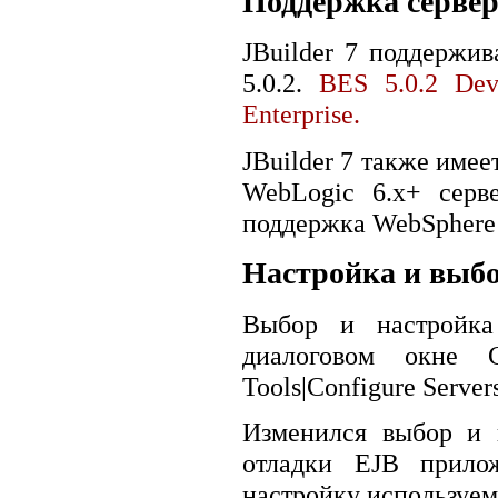
Поддержка серве
JBuilder 7 поддержива
5.0.2.
BES 5.0.2 Dev
Enterprise.
JBuilder 7 также име
WebLogic 6.x+ серв
поддержка WebSphere 4
Настройка и выбо
Выбор и настройка
диалоговом окне C
Tools|Configure Servers
Изменился выбор и н
отладки EJB прилож
настройку используемы