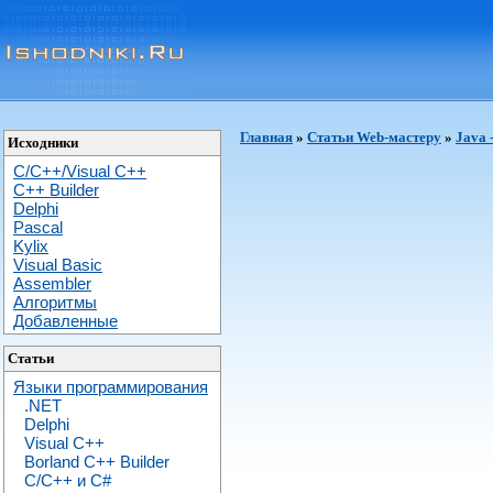
Главная
»
Статьи Web-мастеру
»
Java 
Исходники
C/C++/Visual C++
С++ Builder
Delphi
Pascal
Kylix
Visual Basic
Assembler
Алгоритмы
Добавленные
Статьи
Языки программирования
.NET
Delphi
Visual C++
Borland C++ Builder
C/С++ и C#