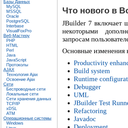
Базы Данных
MySQL
Что нового в Bo
MSSQL
Oracle
PostgreSQL
JBuilder 7 включает
Interbase
некоторыми дополн
VisualFoxPro
Веб-Мастеру
запросам пользовател
PHP
HTML
Основные изменения 
Perl
Java
JavaScript
Productivity enha
Протоколы
Build system
AJAX
Технология Ajax
Runtime configurat
Освоение Ajax
Сети
Debugger
Беспроводные сети
UML
Локальные сети
Сети хранения данных
JBuilder Test Runn
TCP/IP
xDSL
Refactoring
ATM
Javadoc
Операционные системы
Windows
Deployment
Linux