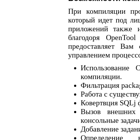
При компиляции про
который идет под лиц
приложений также и
благодоря OpenTool
предоставляет Вам 
управлением процессо
Использование C
компиляции.
Фильтрация packa
Работа с существ
Ковертвция SQLj ф
Вызов внешних 
консольные задач
Добавление задани
Определение 