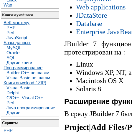
Wap
Web applications
JDataStore
Книги и учебники
Database
Веб мастеру
PHP
Enterprise JavaBe
Perl
JavaScript
JBuilder 7 функцио
Базы данных
MySQL
протестрирован на :
Oracle
SQL
Другие книги
Linux
Программирование
Windows XP, NT, a
Builder C++ по шагам
Visual Basic по шагам
Macintosh OS X
Книги download (.ZIP)
Solaris 8
Visual Basic
Delphi
C/C++, Visual C++
Расширение функ
Perl
Java программирование
В среду JBuilder 7 б
Другие
Скрипты
Project|Add Files/
PHP