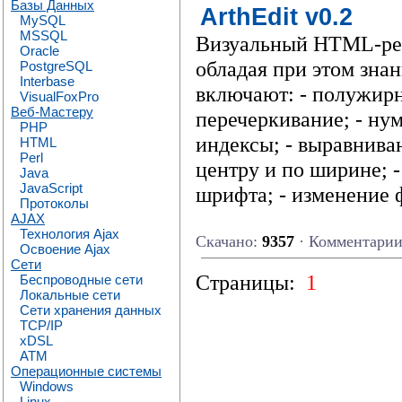
Базы Данных
ArthEdit v0.2
MySQL
MSSQL
Визуальный HTML-реда
Oracle
обладая при этом зн
PostgreSQL
Interbase
включают: - полужирны
VisualFoxPro
Веб-Мастеру
перечеркивание; - ну
PHP
индексы; - выравнива
HTML
Perl
центру и по ширине; -
Java
JavaScript
шрифта; - изменение 
Протоколы
AJAX
Технология Ajax
Скачано:
9357
· Комментари
Освоение Ajax
Сети
Страницы:
1
Беспроводные сети
Локальные сети
Сети хранения данных
TCP/IP
xDSL
ATM
Операционные системы
Windows
Linux