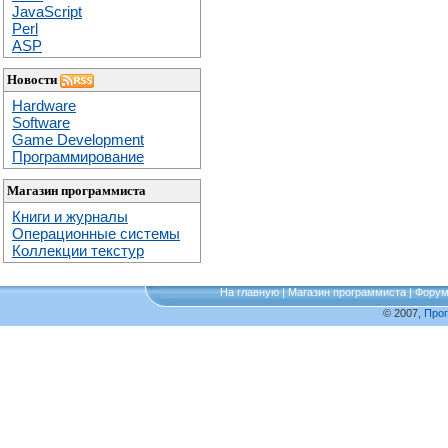
JavaScript
Perl
ASP
Новости
Hardware
Software
Game Development
Программирование
Магазин программиста
Книги и журналы
Операционные системы
Коллекции текстур
На главную
|
Магазин программиста
|
Фору
© 2007,
Про