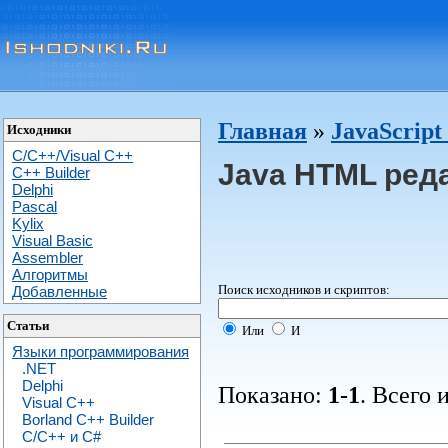
Главная
»
JavaScrip
Исходники
C/C++/Visual C++
Java HTML ред
С++ Builder
Delphi
Pascal
Kylix
Visual Basic
Assembler
Алгоритмы
Поиск исходников и скриптов:
Добавленные
Статьи
Или
И
Языки программирования
.NET
Delphi
Показано:
1-1
. Всего 
Visual C++
Borland C++ Builder
C/С++ и C#