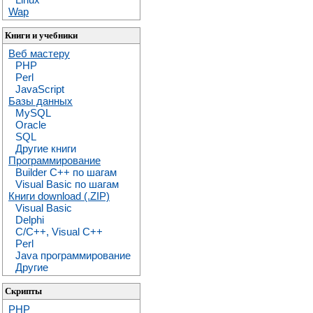
Wap
Книги и учебники
Веб мастеру
PHP
Perl
JavaScript
Базы данных
MySQL
Oracle
SQL
Другие книги
Программирование
Builder C++ по шагам
Visual Basic по шагам
Книги download (.ZIP)
Visual Basic
Delphi
C/C++, Visual C++
Perl
Java программирование
Другие
Скрипты
PHP