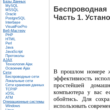
Базы Данных
MySQL
Беспроводная
MSSQL
Oracle
Часть 1. Устан
PostgreSQL
Interbase
VisualFoxPro
Веб-Мастеру
PHP
HTML
Perl
Java
JavaScript
Протоколы
AJAX
Технология Ajax
Освоение Ajax
В прошлом номере ж
Сети
Беспроводные сети
эффективность испо
Локальные сети
простейшей домаш
Сети хранения данных
TCP/IP
компьютера у вас е
xDSL
ATM
обойтись. Для сохр
Операционные системы
использовать соврем
Windows
Linux