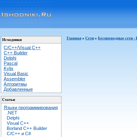
Главная
»
Сети
»
Беспроводные сети - 
Исходники
C/C++/Visual C++
С++ Builder
Delphi
Pascal
Kylix
Visual Basic
Assembler
Алгоритмы
Добавленные
Статьи
Языки программирования
.NET
Delphi
Visual C++
Borland C++ Builder
C/С++ и C#