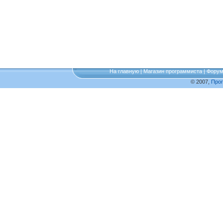
На главную
|
Магазин программиста
|
Фору
© 2007,
Про