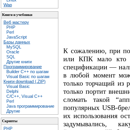
Wap
Книги и учебники
Веб мастеру
PHP
Perl
JavaScript
Базы данных
MySQL
К сожалению, при по
Oracle
SQL
или КПК мало кто 
Другие книги
спецификации — налич
Программирование
Builder C++ по шагам
в любой момент можн
Visual Basic по шагам
Книги download (.ZIP)
только торчащий из 
Visual Basic
только портит внешни
Delphi
C/C++, Visual C++
сломать такой “ап
Perl
Java программирование
популярных USB-брел
Другие
их использования ост
Скрипты
задумывались, к
PHP