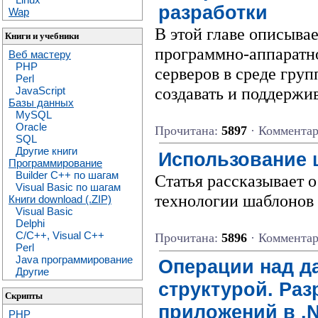
разработки
Wap
В этой главе описывае
Книги и учебники
программно-аппаратн
Веб мастеру
PHP
серверов в среде груп
Perl
создавать и поддержи
JavaScript
Базы данных
MySQL
Oracle
Прочитана:
5897
· Коммента
SQL
Другие книги
Использование 
Программирование
Builder C++ по шагам
Статья рассказывает 
Visual Basic по шагам
технологии шаблонов
Книги download (.ZIP)
Visual Basic
Delphi
C/C++, Visual C++
Прочитана:
5896
· Коммента
Perl
Java программирование
Операции над д
Другие
структурой. Ра
Скрипты
приложений в .
PHP