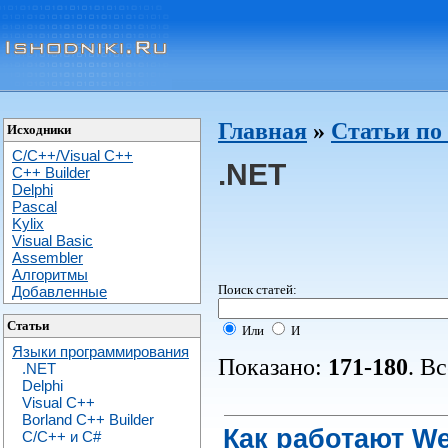
Главная
»
Статьи по
Исходники
C/C++/Visual C++
.NET
С++ Builder
Delphi
Pascal
Kylix
Visual Basic
Assembler
Алгоритмы
Поиск статей:
Добавленные
Статьи
Или
И
Языки программирования
Показано:
171-180
. В
.NET
Delphi
Visual C++
Borland C++ Builder
Как работают W
C/С++ и C#