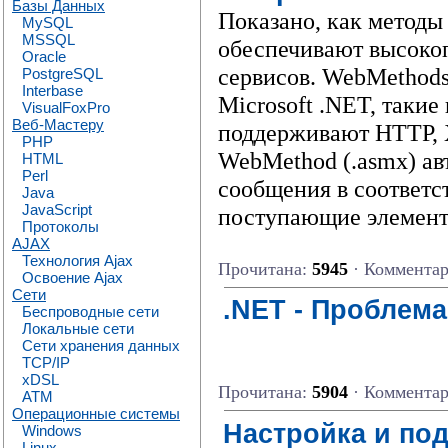
Базы Данных
Показано, как методы
MySQL
MSSQL
обеспечивают высоко
Oracle
сервисов. WebMethods
PostgreSQL
Interbase
Microsoft .NET, такие
VisualFoxPro
Веб-Мастеру
поддерживают HTTP,
PHP
WebMethod (.asmx) а
HTML
Perl
сообщения в соответс
Java
JavaScript
поступающие элемент
Протоколы
AJAX
Технология Ajax
Прочитана:
5945
· Коммента
Освоение Ajax
Сети
.NET - Проблем
Беспроводные сети
Локальные сети
Сети хранения данных
TCP/IP
xDSL
Прочитана:
5904
· Коммента
ATM
Операционные системы
Настройка и по
Windows
Linux