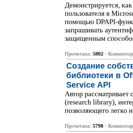
Демонстрируется, как 
пользователя в Micros
помощью DPAPI-функц
запрашивать аутенти
защищенным способо
Прочитана:
5802
· Коммента
Создание собст
библиотеки в Of
Service API
Автор рассматривает 
(research library), ин
позволяющего легко и
Прочитана:
5798
· Коммента