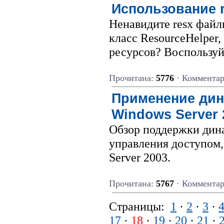
Использование r
Ненавидите resx файл
класс ResourceHelper,
ресурсов? Воспользуйт
Прочитана:
5776
· Коммента
Применение дин
Windows Server 
Обзор поддержки дин
управления доступом,
Server 2003.
Прочитана:
5767
· Коммента
Страницы:
1
·
2
·
3
·
17
·
18
·
19
·
20
·
21
·