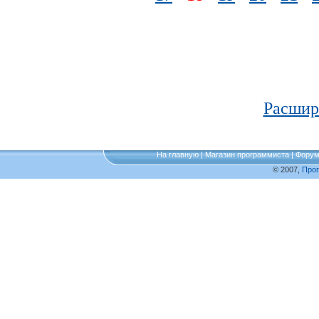
Расшир
На главную
|
Магазин программиста
|
Фору
© 2007,
Про