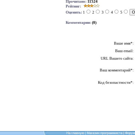
Прочитано:
11524
Рейтинг:
Оценить:
1
2
3
4
5
Комментарии:
(0)
Ваше имя*:
Ваш email:
URL Вашего сайта:
Ваш комментарий*:
Код безопастности*:
На главную
|
Магазин программиста
|
Фору