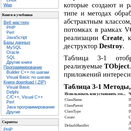
которые создают и 
Wap
типе и методах обра
Книги и учебники
абстрактным классом,
Веб мастеру
PHP
потомках в рамках V
Perl
реализации
Create
, 
JavaScript
Базы данных
деструктор
Destroy
.
MySQL
Oracle
Таблица 3-1 отобр
SQL
Другие книги
реализуемые
TObject
Программирование
Builder C++ по шагам
приложений интересн
Visual Basic по шагам
Книги download (.ZIP)
Таблица 3-1 Методы,
Visual Basic
Delphi
Использовать или установить это...
Ч
C/C++, Visual C++
ClassName
П
Perl
ClassParent
П
Java программирование
ClassType
П
Другие
Create
С
Скрипты
Д
DefaultHandler
д
PHP