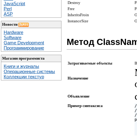
Destroy
Р
JavaScript
Perl
Free
Р
ASP
InheritsFroin
О
InstanceSize
О
Новости
Hardware
Software
Метод ClassNa
Game Development
Программирование
Магазин программиста
Затрагиваемые объекты
В
Книги и журналы
Операционные системы
Коллекции текстур
Назначение
Объявление
Пример синтаксиса
/
/
/
p
 
 