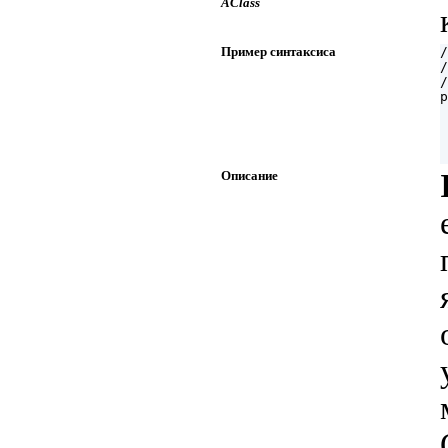
AClass
Пример синтаксиса
/
/
/
p
 
 
 
Описание