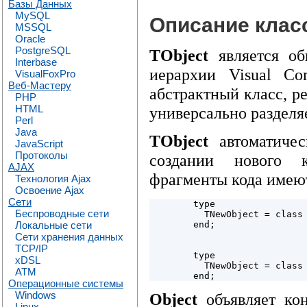
Базы Данных
MySQL
Описание класс
MSSQL
Oracle
PostgreSQL
TObject
является об
Interbase
иерархии Visual Com
VisualFoxPro
Веб-Мастеру
абстрактный класс, 
PHP
HTML
универсально раздел
Perl
Java
TObject
автоматичес
JavaScript
Протоколы
создании нового к
AJAX
фрагменты кода имеют
Технология Ajax
Освоение Ajax
Сети
        type

Беспроводные сети
          TNewObject = class

        end;

Локальные сети
Сети хранения данных
TCP/IP
        type

xDSL
          TNewObject = class 
ATM
        end;
Операционные системы
Windows
Object
объявляет кон
Linux