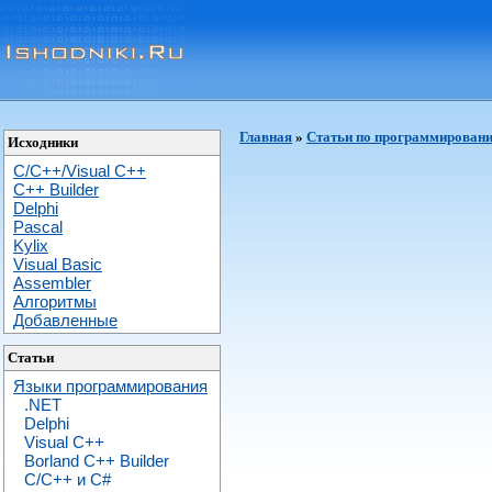
Главная
»
Статьи по программирован
Исходники
C/C++/Visual C++
С++ Builder
Delphi
Pascal
Kylix
Visual Basic
Assembler
Алгоритмы
Добавленные
Статьи
Языки программирования
.NET
Delphi
Visual C++
Borland C++ Builder
C/С++ и C#