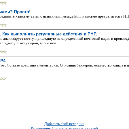
ачами? Просто!
едините к письму аттач с названием message.html и письмо превратиться в H
 Как выполнять регулярные действия в PHP.
ая анализирует почту, пришедшую на определнный почтовый ящик, и производи
т будет упомянут крон, то и о нем...
P4.
этой статье довольно элементарны. Описания баннеров, количество кликов и п
Добавить свой исходник
Расширенный поиск исходников и статей