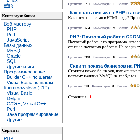
Прочитана:
6751
· Комментарии ·
1
· Рейтинг:
Wap
Как слать письма в PHP с атт
Книги и учебники
Как послать письмо в HTML виде? Присо
Веб мастеру
Прочитана:
6564
· Комментарии ·
9
· Рейтинг:
PHP
Perl
PHP: Почтовый робот и CRON.
JavaScript
Почтовый робот - это программа, котор
Базы данных
статьи о почтовых роботах. Но раз уж ту
MySQL
Oracle
Прочитана:
5348
· Комментарии ·
0
· Рейтинг:
SQL
Скрипт показа баннеров на PH
Другие книги
Скрипты показа баннеров, изложенные в 
Программирование
поэтому наличия MySQL не требуется.
Builder C++ по шагам
Visual Basic по шагам
Прочитана:
5111
· Комментарии ·
0
· Рейтинг:
Книги download (.ZIP)
Visual Basic
Страницы:
1
Delphi
C/C++, Visual C++
Perl
Java программирование
Другие
Скрипты
PHP