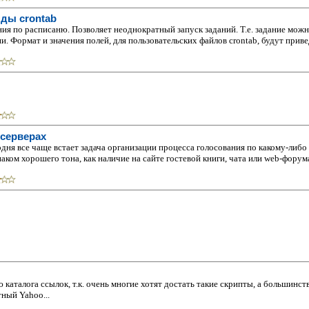
ды crontab
ия по расписаню. Позволяет неоднократный запуск заданий. Т.е. задание можн
 Формат и значения полей, для пользовательских файлов crontab, будут привед
-серверах
дня все чаще встает задача организации процесса голосования по какому-либо
аком хорошего тона, как наличие на сайте гостевой книги, чата или web-форума
 каталога ссылок, т.к. очень многие хотят достать такие скрипты, а большинс
тный Yahoo...