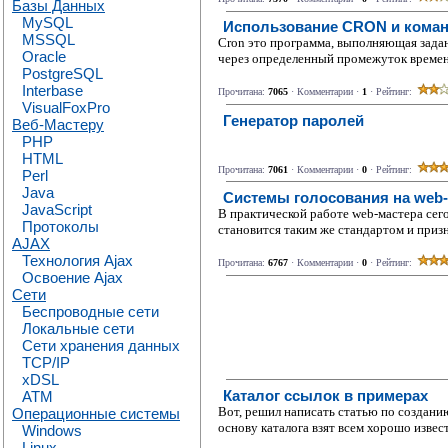
Базы Данных
MySQL
Использование CRON и коман
MSSQL
Cron это программа, выполняющая задан
Oracle
через определенный промежуток времени.
PostgreSQL
Interbase
Прочитана:
7065
· Комментарии ·
1
· Рейтинг:
VisualFoxPro
Генератор паролей
Веб-Мастеру
PHP
HTML
Прочитана:
7061
· Комментарии ·
0
· Рейтинг:
Perl
Java
Системы голосования на web
JavaScript
В практической работе web-мастера сего
Протоколы
становится таким же стандартом и призн
AJAX
Технология Ajax
Прочитана:
6767
· Комментарии ·
0
· Рейтинг:
Освоение Ajax
Сети
Беспроводные сети
Локальные сети
Сети хранения данных
TCP/IP
xDSL
Каталог ссылок в примерах
ATM
Вот, решил написать статью по созданию
Операционные системы
основу каталога взят всем хорошо извес
Windows
Linux