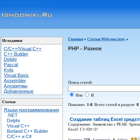
Главная
»
Статьи Web-мастеру
»
Исходники
PHP - Разное
C/C++/Visual C++
С++ Builder
Delphi
Pascal
Kylix
Visual Basic
Assembler
Поиск статей:
Алгоритмы
Добавленные
Или
И
Статьи
Показано:
1-8
. Всего статей в разделе:
8
Языки программирования
.NET
Создание таблиц Excel средс
Delphi
Содержание: Знакомство с PEAR::Spread
Visual C++
Excel: C1+D1=2!
Borland C++ Builder
C/С++ и C#
Прочитана:
7370
· Комментарии ·
0
· Рейтинг: