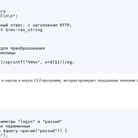


го

l\n\n";

ный ответ, с заголовком HTTP,

t $res->as_string

для преобразования

иллицы

)/sprintf("%%%x", ord($1))/eg;

и пароль в некую CGI программу, которая проверяет переданные значения и
аметры "login" и "passwd"

е переменные

 $query->param("passwd")) {

");
