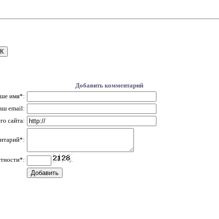
Добавить комментарий
ше имя*:
аш email:
о сайта:
нтарий*:
стности*: