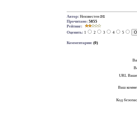
Автор:
Неизвестен
Прочитано:
5855
Рейтинг:
Оценить:
1
2
3
4
5
Комментарии:
(0)
Ва
В
URL Вашег
Ваш комме
Код безопа