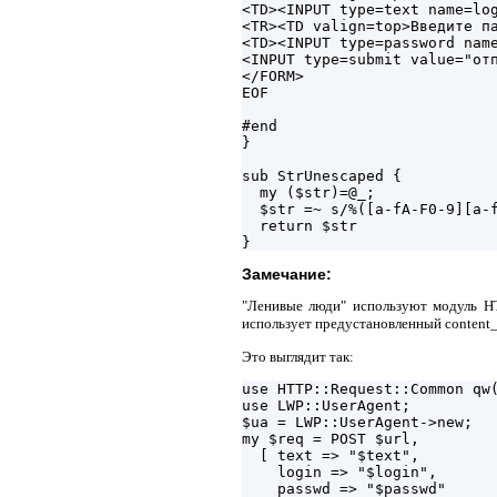
<TD><INPUT type=text name=log
<TR><TD valign=top>Введите па
<TD><INPUT type=password name
<INPUT type=submit value="отп
</FORM>

EOF

#end

}

sub StrUnescaped {

  my ($str)=@_;

  $str =~ s/%([a-fA-F0-9][a-f
  return $str

Замечание:
"Ленивые люди" используют модуль HT
использует предустановленный content_
Это выглядит так:
use HTTP::Request::Common qw(
use LWP::UserAgent;

$ua = LWP::UserAgent->new;

my $req = POST $url,

  [ text => "$text",

    login => "$login",

    passwd => "$passwd"
