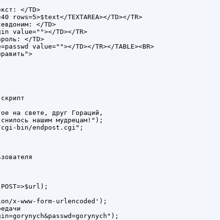
кст: </TD>

40 rows=5>$text</TEXTAREA></TD></TR>

евдоним: </TD>

in value=""></TD></TR>

роль: </TD>

=passwd value=""></TD></TR></TABLE><BR>

равить">

скрипт

ое на свете, друг Гораций,

снилось нашим мудрецам!");

cgi-bin/endpost.cgi";

зователя

POST=>$url);

on/x-www-form-urlencoded');

едачи

in=gorynych&passwd=gorynych");
