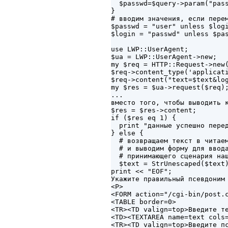
  $passwd=$query->param("pass
}

# вводим значения, если перем
$passwd = "user" unless $logi
$login = "passwd" unless $pas
use LWP::UserAgent;

$ua = LWP::UserAgent->new;

my $req = HTTP::Request->new(
$req->content_type('applicati
$req->content("text=$text&log
my $res = $ua->request($req);
...

вместо того, чтобы выводить к
$res = $res->content;

if ($res eq 1) {

  print "данные успешно перед
} else {

  # возвращаем текст в читаем
  # и выводим форму для ввода
  # принимающего сценария наш
  $text = StrUnescaped($text)
print << "EOF";

Укажите правильный псевдоним 
<P>

<FORM action="/cgi-bin/post.c
<TABLE border=0>

<TR><TD valign=top>Введите те
<TD><TEXTAREA name=text cols=
<TR><TD valign=top>Введите пс