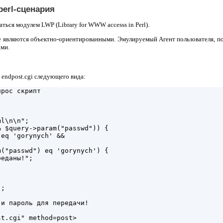
perl-сценария
ться модулем LWP (Library for WWW accesss in Perl).
е являются объектно-ориентированными. Эмулируемый Агент пользователя, п
ми.
 endpost.cgi следующего вида:
рос скрипт 

l\n\n";

 $query->param("passwd")) {

eq 'gorynych' &&

("passwd") eq 'gorynych') {

еданы!";

;

и пароль для передачи!

t.cgi" method=post>
