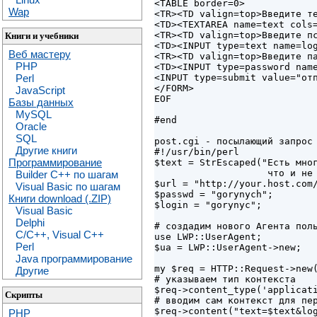
<TABLE border=0>

Wap
<TR><TD valign=top>Введите те
<TD><TEXTAREA name=text cols=
<TR><TD valign=top>Введите пс
Книги и учебники
<TD><INPUT type=text name=log
Веб мастеру
<TR><TD valign=top>Введите па
PHP
<TD><INPUT type=password name
Perl
<INPUT type=submit value="отп
</FORM>

JavaScript
EOF

Базы данных
MySQL
#end

Oracle
SQL
post.cgi - посылающий запрос 
Другие книги
#!/usr/bin/perl

Программирование
$text = StrEscaped("Есть мног
                    что и не 
Builder C++ по шагам
$url = "http://your.host.com/
Visual Basic по шагам
$passwd = "gorynych";

Книги download (.ZIP)
$login = "gorynyc";

Visual Basic
Delphi
# создадим нового Агента поль
C/C++, Visual C++
use LWP::UserAgent;

Perl
$ua = LWP::UserAgent->new;

Java программирование
my $req = HTTP::Request->new(
Другие
# указываем тип контекста

$req->content_type('applicati
Скрипты
# вводим сам контекст для пер
$req->content("text=$text&log
PHP