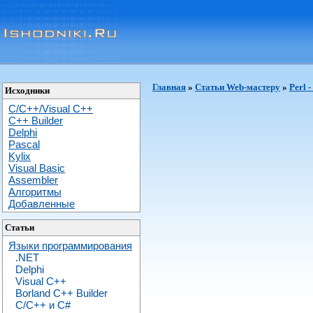
Главная
»
Статьи Web-мастеру
»
Perl 
Исходники
C/C++/Visual C++
С++ Builder
Delphi
Pascal
Kylix
Visual Basic
Assembler
Алгоритмы
Добавленные
Статьи
Языки программирования
.NET
Delphi
Visual C++
Borland C++ Builder
C/С++ и C#