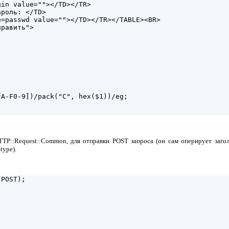
in value=""></TD></TR>

роль: </TD>

=passwd value=""></TD></TR></TABLE><BR>

равить">

A-F0-9])/pack("C", hex($1))/eg;

TP::Request::Common, для отправки POST запроса (он сам оперирует заго
type).
POST);
