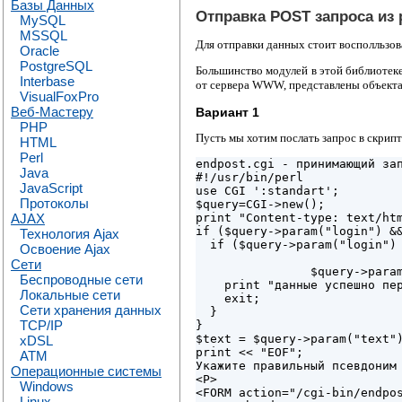
Базы Данных
Отправка POST запроса из 
MySQL
MSSQL
Для отправки данных стоит восполльзова
Oracle
PostgreSQL
Большинство модулей в этой библиотек
Interbase
от сервера WWW, представлены объекта
VisualFoxPro
Веб-Мастеру
Вариант 1
PHP
Пусть мы хотим послать запрос в скрипт
HTML
Perl
endpost.cgi - принимающий зап
Java
#!/usr/bin/perl

JavaScript
use CGI ':standart';

Протоколы
$query=CGI->new();

AJAX
print "Content-type: text/htm
if ($query->param("login") &&
Технология Ajax
  if ($query->param("login") 
Освоение Ajax
Сети
                $query->param
Беспроводные сети
    print "данные успешно пер
Локальные сети
    exit;

Сети хранения данных
  }

TCP/IP
}

$text = $query->param("text")
xDSL
print << "EOF";

ATM
Укажите правильный псевдоним 
Операционные системы
<P>

Windows
<FORM action="/cgi-bin/endpos
Linux