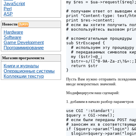
my $res = $ua->request($req);
JavaScript
Perl
# получаем ответ от выводим е
ASP
print "Content-type: text/htm
print $res->content;

Новости
# если вы хотите получить пол
# воспользуйтесь вызовом prin
Hardware
Software
# вспомогательные процедуры

Game Development
sub StrEscaped {

Программирование
  # используем эту процедуру 
  # передаваемых символов кир
  my ($str)=@_;

Магазин программиста
  $str=~s/([^0-9A-Za-z\?&=:;]
Книги и журналы
  return $str

Операционные системы
Коллекции текстур
Пусть Вам нужно отправить псевдоним 
вводе некоректных значений.
Модифицируем наш сценарий:
1. добавим в начало разбор параметров
use CGI ':standart';

$query = CGI->new();

# если были переданы POST пар
# заносим их в соответствующи
if ($query->param("login") &&
  $login=$query->param("login