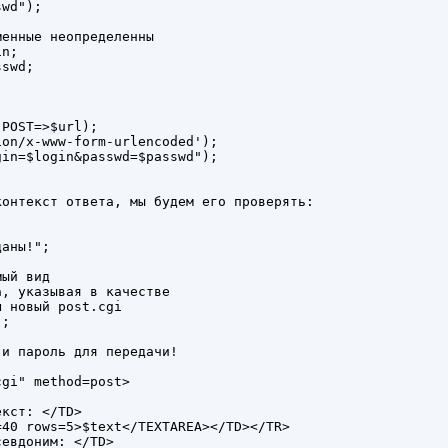
wd");

енные неопределенны

n;

swd;

POST=>$url);

on/x-www-form-urlencoded');

in=$login&passwd=$passwd");



онтекст ответа, мы будем его проверять:

аны!";

ый вид

, указывая в качестве

 новый post.cgi

;

и пароль для передачи!

gi" method=post>

кст: </TD>

40 rows=5>$text</TEXTAREA></TD></TR>

евдоним: </TD>
