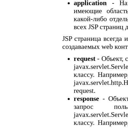
application
- Наи
имеющие область
какой-либо отдел
всех JSP страниц 
JSP страница всегда 
создаваемых web кон
request
- Объект, 
javax.servlet.S
классу. Например
javax.servlet.http
request.
response
- Объект
запрос пол
javax.servlet.Se
классу. Например