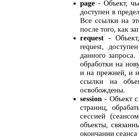
page
- Объект, чь
доступен в предел
Все ссылки на эт
после того, как з
request
- Объект,
request, доступе
данного запроса.
обработки на нов
и на прежней, и 
ссылки на объе
освобождены.
session
- Объект с
страниц, обраба
сессией (сеансо
объекты, связанн
окончании сеанса