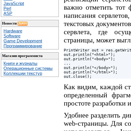
JavaScript
важно отметить тот 
Perl
ASP
написания сервлетов,
текстовых документов
Новости
сервлета, где осу
Hardware
Software
страницы, может выг
Game Development
Программирование
PrintWriter out = res.getWrit
out.println("<html>");

Магазин программиста
out.println("<body>");

Книги и журналы
... 

out.println("</body>");

Операционные системы
out.println("</html>");

Коллекции текстур
Как видим, каждой ст
определенный фрагм
простоте разработки 
Удобнее разделить д
web-страницы. Для с