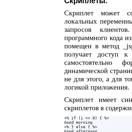
Скриплеты.
Скриплет может с
локальных переменны
запросов клиентов
программного кода из
помещен в метод _jsp
получает доступ к 
самостоятельно фо
динамической страни
не для этого, а для т
логикой приложения.
Скриплет имеет син
скриплетов в содержи
<% if (i == 0) { %>

Good morning

<% } else { %>

Good afternoon
