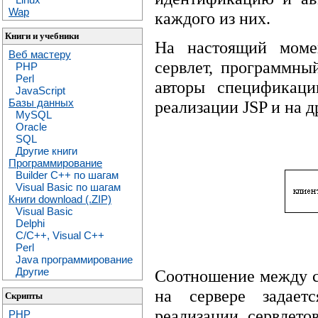
Wap
каждого из них.
Книги и учебники
На настоящий момен
Веб мастеру
сервлет, программны
PHP
Perl
авторы спецификаци
JavaScript
Базы данных
реализации JSP и на 
MySQL
Oracle
SQL
Другие книги
Программирование
Builder C++ по шагам
Visual Basic по шагам
Книги download (.ZIP)
Visual Basic
Delphi
C/C++, Visual C++
Perl
Java программирование
Другие
Соотношение между с
на сервере задает
Скрипты
реализации сервлето
PHP