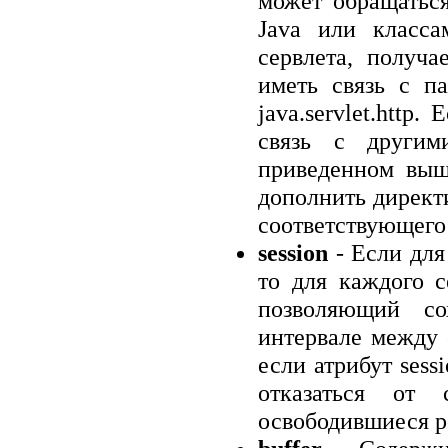
может обращаться
Java или класса
сервлета, получ
иметь связь с паке
java.servlet.http
связь с другим
приведенном выш
дополнить директ
соответствующего 
session
- Если для
то для каждого с
позволяющий с
интервале между 
если атрибут sess
отказаться от 
освободившиеся р