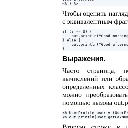
Чтобы оценить нагляд
с эквивалентным фраг
if (i == 0) {

    out.println("Good morning
} else {

    out.println("Good afterno
Выражения.
Часто страница, пе
вычислений или обр
определенных класс
можно преобразоват
помощью вызова out.p
<% UserProfile user = (UserPr
Вторую строку в п