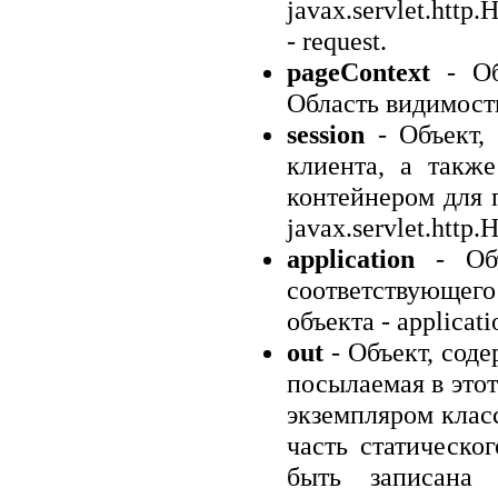
javax.servlet.htt
- request.
pageContext
- Об
Область видимости
session
- Объект,
клиента, а также
контейнером для 
javax.servlet.http.
application
- Объ
соответствующег
объекта - applicati
out
- Объект, сод
посылаемая в этот
экземпляром класс
часть статическо
быть записана 