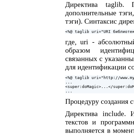
Директива taglib. 
дополнительные тэги
тэги). Синтаксис дир
где, uri - абсолютн
образом идентифи
связанных с указанн
для идентификации со
<%@ taglib uri="http://www.my
...

<super:doMagic>...</super:doM
Процедуру создания c
Директива include.
текстов и программн
выполняется в момен