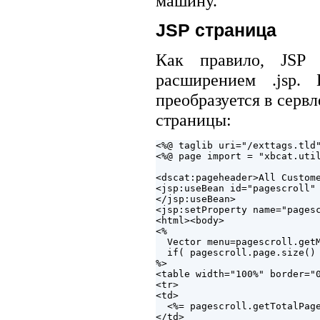
машину.
JSP страница
Как правило, JSP 
расширением .jsp.
преобразуется в сервл
страницы:
<%@ taglib uri="/exttags.tld"
<%@ page import = "xbcat.util
<dscat:pageheader>All Custome
<jsp:useBean id="pagescroll" 
</jsp:useBean>

<jsp:setProperty name="pagesc
<html><body>

<%

  Vector menu=pagescroll.getM
  if( pagescroll.page.size() 
%>

<table width="100%" border="0
<tr>

<td>

  <%= pagescroll.getTotalPage
</td>
