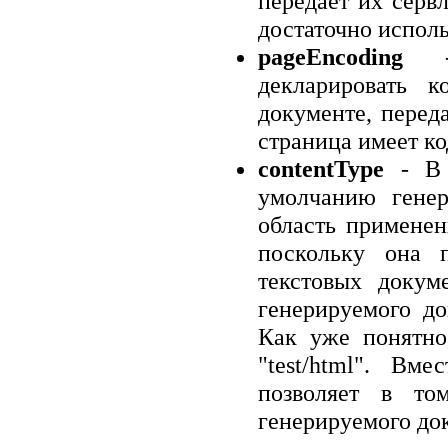
передает их сервл
достаточно использ
pageEncoding
- 
декларировать к
документе, перед
страница имеет ко
contentType
- В о
умолчанию гене
область применен
поскольку она 
текстовых доку
генерируемого до
Как уже понятно
"test/html". Вм
позволяет в то
генерируемого до