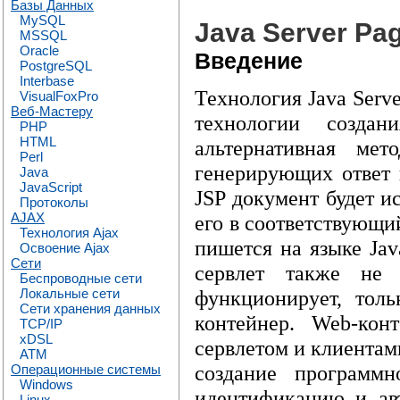
Базы Данных
MySQL
Java Server Pa
MSSQL
Oracle
Введение
PostgreSQL
Interbase
Технология Java Serve
VisualFoxPro
Веб-Мастеру
технологии созда
PHP
HTML
альтернативная мет
Perl
генерирующих ответ 
Java
JavaScript
JSP документ будет и
Протоколы
AJAX
его в соответствующий
Технология Ajax
пишется на языке Jav
Освоение Ajax
Сети
сервлет также не 
Беспроводные сети
функционирует, тол
Локальные сети
Сети хранения данных
контейнер. Web-кон
TCP/IP
xDSL
сервлетом и клиентам
ATM
создание программн
Операционные системы
Windows
идентификацию и ав
Linux