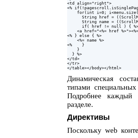
<td align="right">

<% if(!pagescroll.isSinglePag
    for(int i=0; i<menu.size(
      String href = ((ScrollM
      String name = ((ScrollM
      if( href != null ) { %>
    <a href="<%= href %>"><%=
<% } else { %>

    <%= name %>

<%    }

    }

  } %>

</td>

</tr>

Динамическая соста
типами специальных 
Подробнее каждый и
разделе.
Директивы
Поскольку web конте