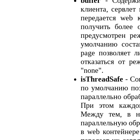
buffer
- Содержим
клиента, сервлет 
передается web 
получить более 
предусмотрен ре
умолчанию состав
page позволяет л
отказаться от ре
"none".
isThreadSafe
- Со
по умолчанию поз
параллельно обраб
При этом каждом
Между тем, в не
параллельную обр
в web контейнере