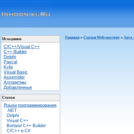
Главная
»
Статьи Web-мастеру
»
Java 
Исходники
C/C++/Visual C++
С++ Builder
Delphi
Pascal
Kylix
Visual Basic
Assembler
Алгоритмы
Добавленные
Статьи
Языки программирования
.NET
Delphi
Visual C++
Borland C++ Builder
C/С++ и C#