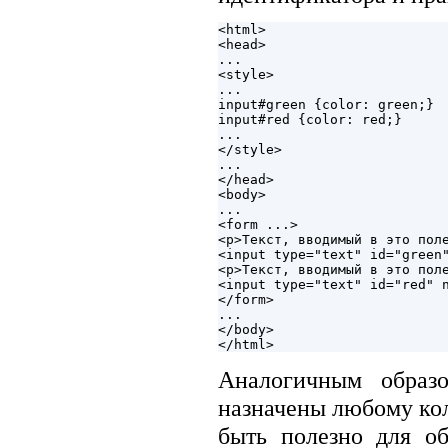
<html>

<head>

...

<style>

...

input#green {color: green;}

input#red {color: red;}

...

</style>

...

</head>

<body>

...

<form ...>

<p>Текст, вводимый в это поле
<input type="text" id="green"
<p>Текст, вводимый в это поле
<input type="text" id="red" n
</form>

...

</body>

Аналогичным образ
назначены любому ко
быть полезно для о