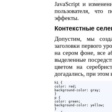
JavaScript и изменен
пользователя, что 
эффекты.
Контекстные селе
Допустим, мы созда
заголовки первого ур
на сером фоне, все а
выделенные посредст
цветом на серебрис
догадались, при этом 
h1 {

color: red;

background-color: gray;

}

p {

color: green;

background-color: yellow;

}
