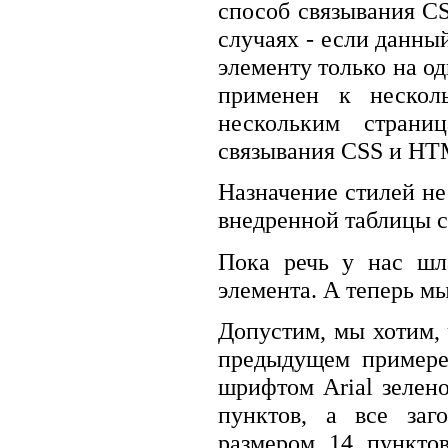
способ связывания C
случаях - если данны
элементу только на о
применен к нескол
нескольким страни
связывания CSS и HTM
Назначение стилей не
внедренной таблицы 
Пока речь у нас шл
элемента. А теперь м
Допустим, мы хотим, 
предыдущем примере,
шрифтом Arial зелен
пунктов, а все заг
размером 14 пункто