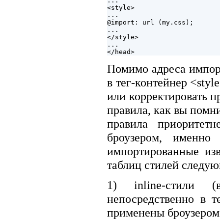
...

<style>

...

@import: url (my.css);

...

</style>

...

Помимо адреса импор
в тег-контейнер <sty
или корректировать п
правила, как вы помн
правила приоритетн
броузером, именно 
импортированные изв
таблиц стилей следу
1) inline-стили 
непосредственно в т
применены броузером 