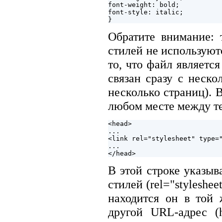
font-weight: bold;

font-style: italic;

Обратите внимание: 
стилей не используютс
то, что файл являетс
связан сразу с неск
несколько страниц). 
любом месте между т
<head>

...

<link rel="stylesheet" type="
...

В этой строке указыв
стилей (rel="stylesheet
находится он в той 
другой URL-адрес (h