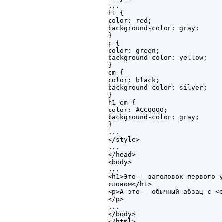
...

h1 {

color: red;

background-color: gray;

}

p {

color: green;

background-color: yellow;

}

em {

color: black;

background-color: silver;

}

h1 em {

color: #CC0000;

background-color: gray;

}

...

</style>

...

</head>

<body>

...

<h1>Это - заголовок первого у
словом</h1>

<p>А это - обычный абзац с <e
</p>

...

</body>
