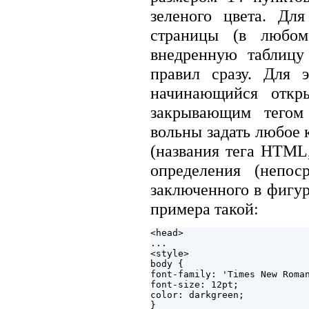
зеленого цвета. Дл
страницы (в любом
внедренную таблицу
правил сразу. Для э
начинающийся откр
закрывающим тегом 
вольны задать любое 
(названия тега HTML,
определения (непос
заключенного в фигу
примера такой:
<head>

...

<style>

body { 

font-family: 'Times New Roman
font-size: 12pt;

color: darkgreen;

}
