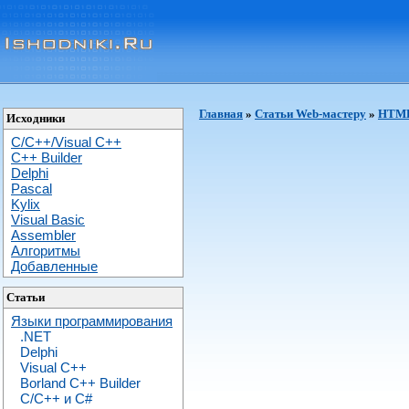
Главная
»
Статьи Web-мастеру
»
HTML 
Исходники
C/C++/Visual C++
С++ Builder
Delphi
Pascal
Kylix
Visual Basic
Assembler
Алгоритмы
Добавленные
Статьи
Языки программирования
.NET
Delphi
Visual C++
Borland C++ Builder
C/С++ и C#