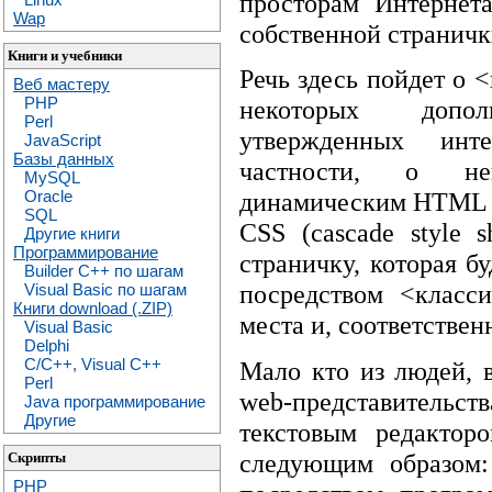
просторам Интернет
Wap
собственной странички
Книги и учебники
Речь здесь пойдет о 
Веб мастеру
PHP
некоторых допол
Perl
утвержденных интер
JavaScript
Базы данных
частности, о нек
MySQL
Oracle
динамическим HTML (
SQL
CSS (cascade style 
Другие книги
Программирование
страничку, которая б
Builder C++ по шагам
посредством <класс
Visual Basic по шагам
Книги download (.ZIP)
места и, соответствен
Visual Basic
Delphi
C/C++, Visual C++
Мало кто из людей, 
Perl
web-представитель
Java программирование
Другие
текстовым редактор
следующим образом:
Скрипты
PHP