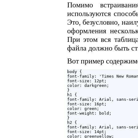
Помимо встраиван
используются способ
Это, безусловно, наи
оформления нескольк
При этом вся таблиц
файла должно быть ста
Вот пример содержимо
body { 

font-family: 'Times New Roman
font-size: 12pt;

color: darkgreen;

}

h1 {

font-family: Arial, sans-seri
font-size: 16pt;

color: green;

font-weight: bold;

}

h2 {

font-family: Arial, sans-seri
font-size: 14pt;

color: greenyellow;
