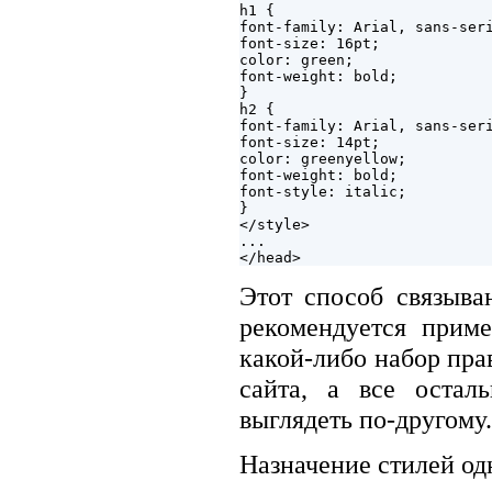
h1 {

font-family: Arial, sans-seri
font-size: 16pt;

color: green;

font-weight: bold;

}

h2 {

font-family: Arial, sans-seri
font-size: 14pt;

color: greenyellow;

font-weight: bold;

font-style: italic;

}

</style>

...

Этот способ связыв
рекомендуется приме
какой-либо набор пра
сайта, а все оста
выглядеть по-другому.
Назначение стилей од