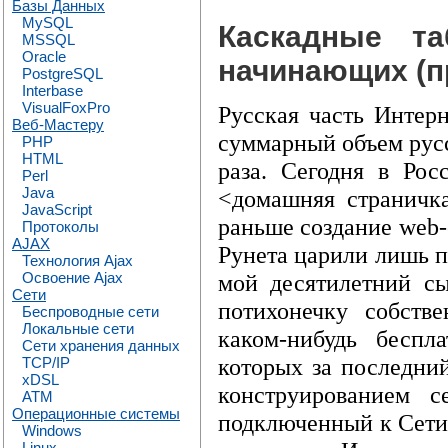
Базы Данных
MySQL
Каскадные т
MSSQL
Oracle
начинающих (п
PostgreSQL
Interbase
VisualFoxPro
Русская часть Интерн
Веб-Мастеру
суммарный объем русс
PHP
HTML
раза. Сегодня в Ро
Perl
Java
<домашняя страничк
JavaScript
раньше создание web-
Протоколы
AJAX
Рунета царили лишь п
Технология Ajax
мой десятилетний с
Освоение Ajax
Сети
потихонечку собств
Беспроводные сети
Локальные сети
каком-нибудь беспла
Сети хранения данных
которых за последний
TCP/IP
xDSL
конструированием с
ATM
Операционные системы
подключенный к Сети
Windows
Linux