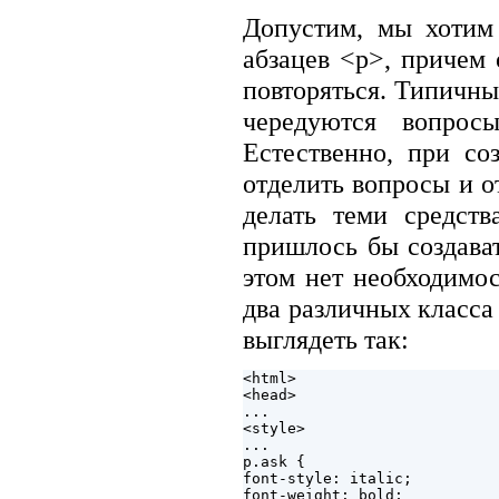
Допустим, мы хотим 
абзацев <p>, причем 
повторяться. Типичны
чередуются вопрос
Естественно, при со
отделить вопросы и о
делать теми средст
пришлось бы создават
этом нет необходимо
два различных класса
выглядеть так:
<html>

<head>

...

<style>

...

p.ask {

font-style: italic;

font-weight: bold;
