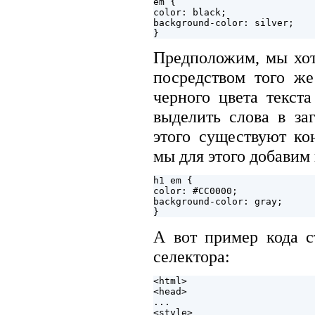
em {

color: black;

background-color: silver;

Предположим, мы хот
посредством того же
черного цвета текст
выделить слова в за
этого существуют ко
мы для этого добавим 
h1 em {

color: #CC0000;

background-color: gray;

А вот пример кода с
селектора:
<html>

<head>

...

<style>
