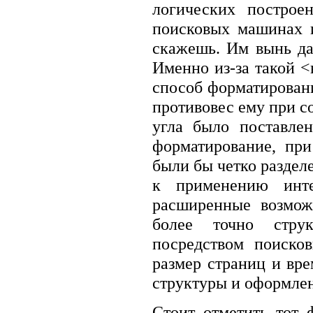
логических построе
поисковых машинах и
скажешь. Им вынь да
Именно из-за такой 
способ форматирован
противовес ему при с
угла было поставлен
форматирование, пр
были бы четко раздел
к применению интер
расширенные возмож
более точно струк
посредством поиско
размер страниц и вре
структуры и оформлен
Стоит отметить тот 