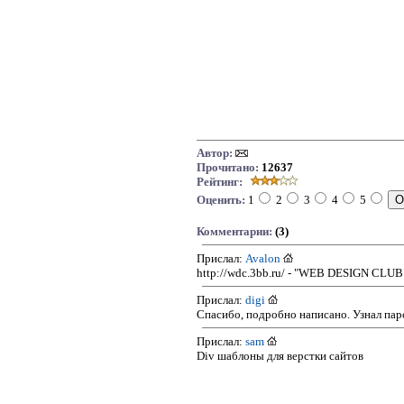
Автор:
Прочитано:
12637
Рейтинг:
Оценить:
1
2
3
4
5
Комментарии:
(3)
Прислал:
Avalon
http://wdc.3bb.ru/ - "WEB DESIGN CLUB"
Прислал:
digi
Спасибо, подробно написано. Узнал па
Прислал:
sam
Div шаблоны для верстки сайтов