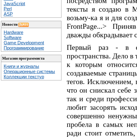
посредством програ
JavaScript
тексты я создаю в M
Perl
ASP
возьму-ка я и для со
FrontPage...> Прин
Новости
Hardware
дважды обкрадывает с
Software
Game Development
Первый раз - в см
Программирование
пространства. Дело в 
Магазин программиста
к которым относитс
Книги и журналы
создаваемые страниц
Операционные системы
Коллекции текстур
тегов. Исключением, 
что он снискал себе 
так и среди професси
любит засорять исхо
совершенно ненужным
пробела в самых неп
ради стоит отметить