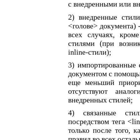
с внедренными или в
2) внедренные стили
<голове> документа) 
всех случаях, кроме
стилями (при возни
inline-стили);
3) импортированные с
документом с помощью
еще меньший приорит
отсутствуют анало
внедренных стилей;
4) связанные стил
посредством тега <li
только после того, к
правил во всех осталь