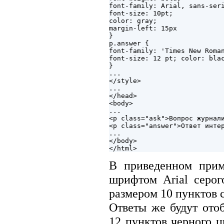
font-family: Arial, sans-seri
font-size: 10pt;

color: gray;

margin-left: 15px

}

p.answer {

font-family: 'Times New Roman
font-size: 12 pt; color: blac
}

...

</style>

...

</head>

<body>

...

<p class="ask">Вопрос журнали
<p class="answer">Ответ интер
...

</body>

В приведенном прим
шрифтом Arial серог
размером 10 пунктов с
Ответы же будут от
12 пунктов черного ц